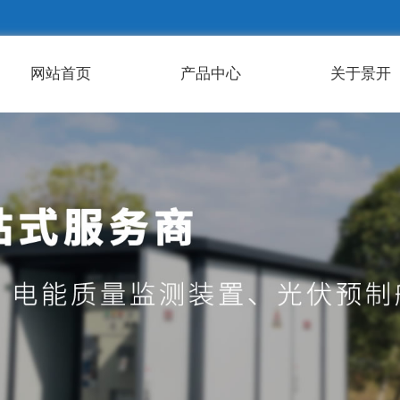
网站首页
产品中心
关于景开