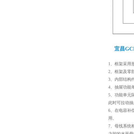
宜昌G
1、框架采用
2、框架及零
3、内部结构
4、抽屉功能
5、功能单元
此时可拉动抽
6、在电容补
用。
7、母线系统
之间的水平母