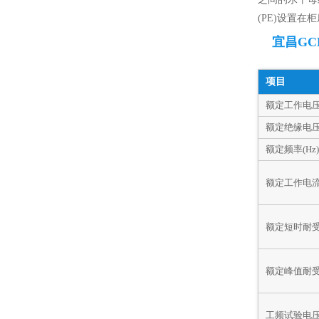
(PE)设置
宜昌G
项目
额定工作电压(
额定绝缘电压(
额定频率(Hz)
额定工作电流(
额定短时耐
额定峰值耐
工频试验电压(V