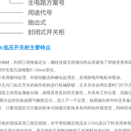
CK低压开关柜主要特点
形钢材，利用三维角板定位，螺栓连接无焊接结构从而避免了焊接变形和
部件安装孔按模数E=20mm变化。
件采用镀锌处理。外部经酸洗和磷化处理后，采用静电环氧粉末喷涂。
单元与门由主开关的操作机构进行机械联锁，主开关在合闸位置时门打不
隔室之间用金属板分隔，抽屉具有良好的互换性，并具有工作位置，试验
屉左边的拉板抽屉可解除定位，进入下一个位置，抽屉抽出柜外时还具备
偿、计量等固定式方案的柜体与抽屉式柜体具有同样的外观造型，同样的
柜体的母线采用三相五线制，水平母线额定电流在1250A及以下时采用单母
线采用连接块搭接，垂直母线采用聚碳酸脂工程塑料外壳封闭，内部用隔