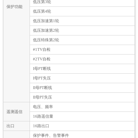
低压第3轮
保护功能
低压第4轮
低压加速第1轮
低压加速第2轮
低压特殊第2轮
#1TV自检
#2TV自检
I母PT断线
I母PT失压
II母PT断线
II母PT失压
电压、频率
遥测遥信
16路遥信量
出口
16路出口
保护事件、告警事件