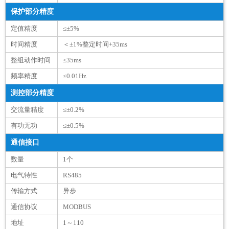
保护部分精度
定值精度
≤±5%
时间精度
＜±1%整定时间+35ms
整组动作时间
≤35ms
频率精度
≤0.01Hz
测控部分精度
交流量精度
≤±0.2%
有功无功
≤±0.5%
通信接口
数量
1个
电气特性
RS485
传输方式
异步
通信协议
MODBUS
地址
1～110